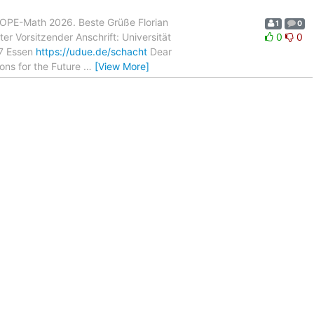
COPE-Math 2026. Beste Grüße Florian
1
0
ter Vorsitzender Anschrift: Universität
0
0
7 Essen
https://udue.de/schacht
Dear
ons for the Future
…
[View More]