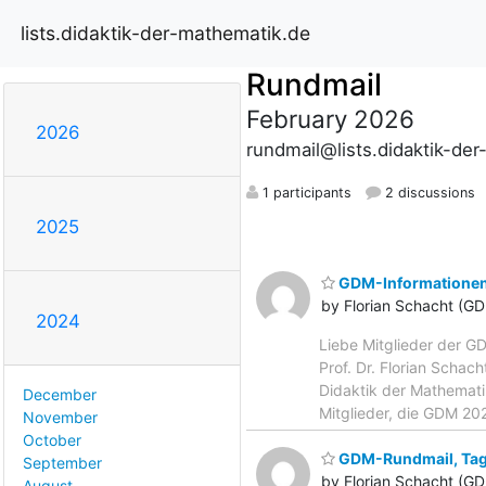
lists.didaktik-der-mathematik.de
Rundmail
February 2026
2026
rundmail@lists.didaktik-de
1 participants
2 discussions
2025
GDM-Informationen
by Florian Schacht (G
2024
Liebe Mitglieder der GD
Prof. Dr. Florian Schac
Didaktik der Mathema
December
Mitglieder, die GDM 20
November
October
GDM-Rundmail, Ta
September
by Florian Schacht (G
August