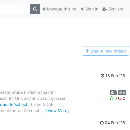
Manage this list
Sign In
Sign Up
Start a n
ew thread
18 Feb '26
beste Grüße Florian Schacht __________
1
0
nschrift: Universität Duisburg-Essen
0
0
udue.de/schacht
Liebe GDM-
n möchten wir Sie noch
…
[View More]
04 Feb '26