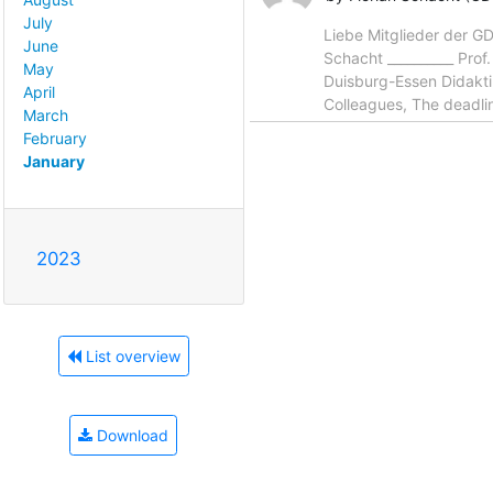
July
Liebe Mitglieder der G
June
Schacht __________ Prof.
May
Duisburg-Essen Didak
April
Colleagues, The deadli
March
February
January
2023
List overview
Download