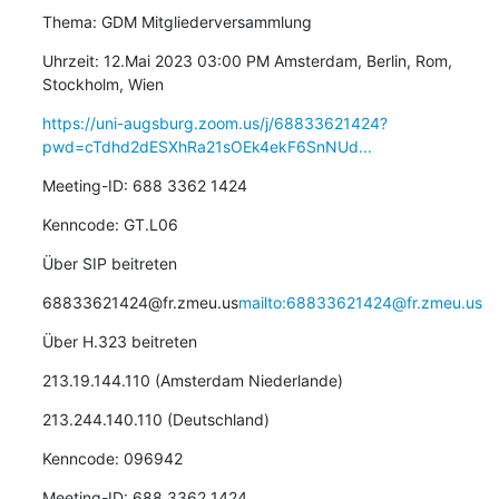
Thema: GDM Mitgliederversammlung
Uhrzeit: 12.Mai 2023 03:00 PM Amsterdam, Berlin, Rom, 
Stockholm, Wien
https://uni-augsburg.zoom.us/j/68833621424?
pwd=cTdhd2dESXhRa21sOEk4ekF6SnNUd...
Meeting-ID: 688 3362 1424
Kenncode: GT.L06
Über SIP beitreten
68833621424@fr.zmeu.us
mailto:68833621424@fr.zmeu.us
Über H.323 beitreten
213.19.144.110 (Amsterdam Niederlande)
213.244.140.110 (Deutschland)
Kenncode: 096942
Meeting-ID: 688 3362 1424